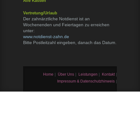
Alle Kassen
Vertretung/Urlaub
Der zahnärztliche Notdienst ist an
Wochenenden und Feiertagen zu erreichen
unter:
www.notdienst-zahn.de
Bitte Postleitzahl eingeben, danach das Datum.
Home
|
Über Uns
|
Leistungen
|
Kontakt
|
Impressum & Datenschutzhinweis
|