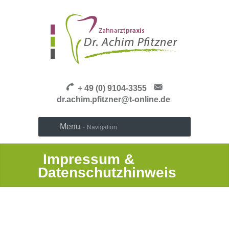
+ 49 (0) 9104-3355
dr.achim.pfitzner@t-online.de
Menu -
Navigation
Impressum &
Datenschutzhinweis
[vc_row][vc_column width=“1/1″]
[vc_column_text]