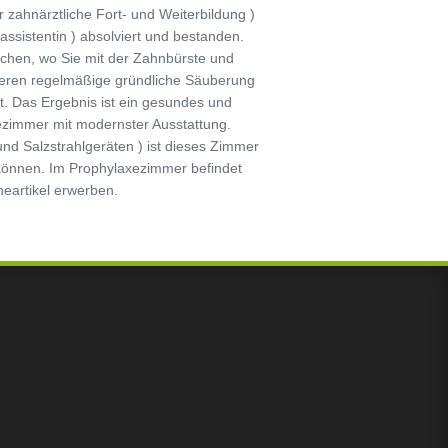
 zahnärztliche Fort- und Weiterbildung )
sistentin ) absolviert und bestanden.
ichen, wo Sie mit der Zahnbürste und
 deren regelmäßige gründliche Säuberung
t. Das Ergebnis ist ein gesundes und
xezimmer mit modernster Ausstattung.
nd Salzstrahlgeräten ) ist dieses Zimmer
u können. Im Prophylaxezimmer befindet
neartikel erwerben.