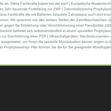
te an. Diese Fachkräfte haben bei der eazf ( Europäische Akademie für
es Jahr dauernde Fortbildung zur ZMP ( Zahnmedizinische Prophylaxeas
ese Fachkräfte die mit Bakterien belastete Zahnplaque auch dort erre
nnen. Wir sprechen von den tiefsten Stellen der Zahnfleischtaschen,
en gegen die Entstehung oder Verschlimmerung einer Parodontitis zähl
ebereich befindet sich selbstverständlich in einem speziellen Prophyla
zur Durchführung einer PZR ( Ultraschallgeräten, Handinstrumenten u
ra ausgestattet, um Ihnen die spezielle Mundsituation besser zeigen z
eter Prophylaxeshop. Hier können Sie die für Sie geeigneten Mundhygie