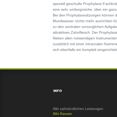
speziell geschulte Prophylaxe-Fachkräf
eine sehr umfangreiche, über ein ganz
Bei den Prophylaxesitzungen können di
Mundwasser nichts mehr ausrichten kö
zu den zentralen vorsorglichen Aufgab
attraktives Zahnfleisch. Der Prophylax
Neben allen notwendigen Instrumenten 
zusätzlich mit einer intraoralen Kame
sich ebenfalls ein komplett eingericht
INFO
Alle zahnärztlichen Leistungen
Alle Kassen